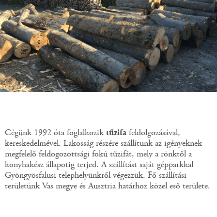
Cégünk 1992 óta foglalkozik
tűzifa
feldolgozásával,
kereskedelmével. Lakosság részére szállítunk az igényeknek
megfelelő feldogozottsági fokú tűzifát, mely a rönktől a
konyhakész állapotig terjed. A szállítást saját gépparkkal
Gyöngyösfalusi telephelyünkről végezzük. Fő szállítási
területünk Vas megye és Ausztria határhoz közel eső területe.