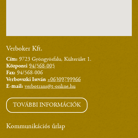
Verboker Kft.
Cím:
9723 Gyöngyösfalu, Külterület 1.
Központi
94/568-005
Fax:
94/568-006
Verbovszki István
+06309799966
E-mail:
verbotrans@t-online.hu
TOVÁBBI INFORMÁCIÓK
Kommunikációs űrlap