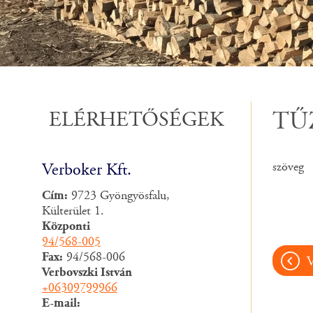
ELÉRHETŐSÉGEK
TŰ
szöveg
Verboker Kft.
Cím:
9723 Gyöngyösfalu,
Külterület 1.
Központi
94/568-005
Fax:
94/568-006
Verbovszki István
+06309799966
E-mail: